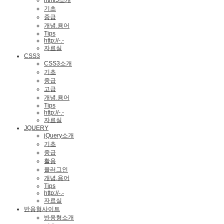
html5소개
기초
중급
개념.용어
Tips
http://-.-
자료실
CSS3
CSS3소개
기초
중급
고급
개념.용어
Tips
http://-.-
자료실
JQUERY
jQuery소개
기초
중급
활용
플러그인
개념.용어
Tips
http://-.-
자료실
반응형사이트
반응형소개