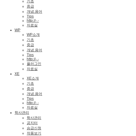
기초
중급
개념.용어
Tips
http://-.-
자료실
WP
WP소개
기초
중급
개념.용어
Tips
http://-.-
플러그인
자료실
XE
XE소개
기초
중급
개념.용어
Tips
http://-.-
자료실
학사관리
학사관리
공지터
승급신청
작품보기