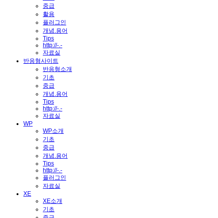
중급
활용
플러그인
개념.용어
Tips
http://-.-
자료실
반응형사이트
반응형소개
기초
중급
개념.용어
Tips
http://-.-
자료실
WP
WP소개
기초
중급
개념.용어
Tips
http://-.-
플러그인
자료실
XE
XE소개
기초
중급