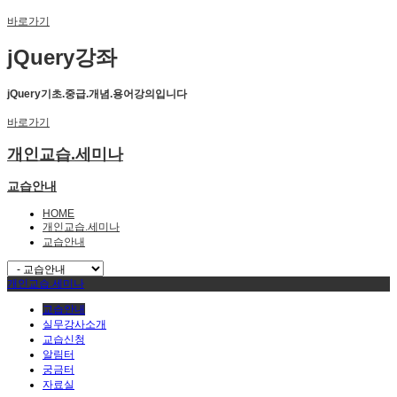
바로가기
jQuery강좌
jQuery기초.중급.개념.용어강의입니다
바로가기
개인교습.세미나
교습안내
HOME
개인교습.세미나
교습안내
개인교습.세미나
교습안내
실무강사소개
교습신청
알림터
궁금터
자료실