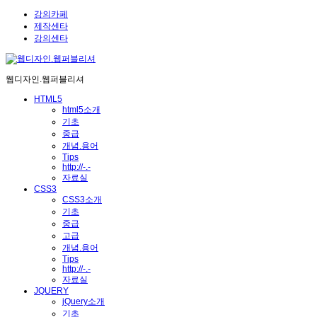
강의카페
제작센타
강의센타
웹디자인.웹퍼블리셔
HTML5
html5소개
기초
중급
개념.용어
Tips
http://-.-
자료실
CSS3
CSS3소개
기초
중급
고급
개념.용어
Tips
http://-.-
자료실
JQUERY
jQuery소개
기초