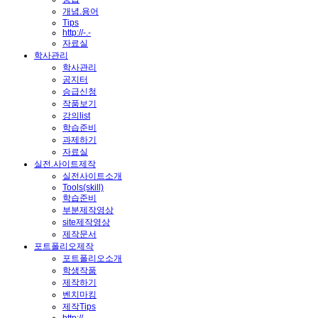
개념.용어
Tips
http://-.-
자료실
학사관리
학사관리
공지터
승급신청
작품보기
강의list
학습준비
과제하기
자료실
실전.사이트제작
실전사이트소개
Tools(skill)
학습준비
부분제작영상
site제작영상
제작문서
포트폴리오제작
포트폴리오소개
학생작품
제작하기
벤치마킹
제작Tips