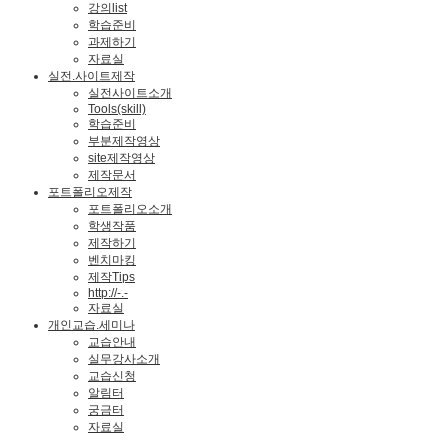
강의list
학습준비
과제하기
자료실
실전.사이트제작
실전사이트소개
Tools(skill)
학습준비
부분제작영상
site제작영상
제작문서
포트폴리오제작
포트폴리오소개
학생작품
제작하기
벤치마킹
제작Tips
http://-.-
자료실
개인교습.세미나
교습안내
실무강사소개
교습신청
알림터
궁금터
자료실