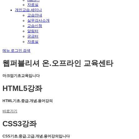
http://-.-
자료실
개인교습.세미나
교습안내
실무강사소개
교습신청
알림터
궁금터
자료실
메뉴
로그인
검색
웹퍼블리셔 온.오프라인 교육센타
마크업기초교육입니다
HTML5강좌
HTML기초.중급.개념.용어강의
바로가기
CSS3강좌
CSS기초.중급.고급.개념.용어강의입니다